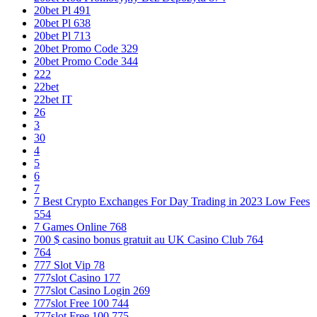
20bet Pl 491
20bet Pl 638
20bet Pl 713
20bet Promo Code 329
20bet Promo Code 344
222
22bet
22bet IT
26
3
30
4
5
6
7
7 Best Crypto Exchanges For Day Trading in 2023 Low Fees
554
7 Games Online 768
700 $ casino bonus gratuit au UK Casino Club 764
764
777 Slot Vip 78
777slot Casino 177
777slot Casino Login 269
777slot Free 100 744
777slot Free 100 775