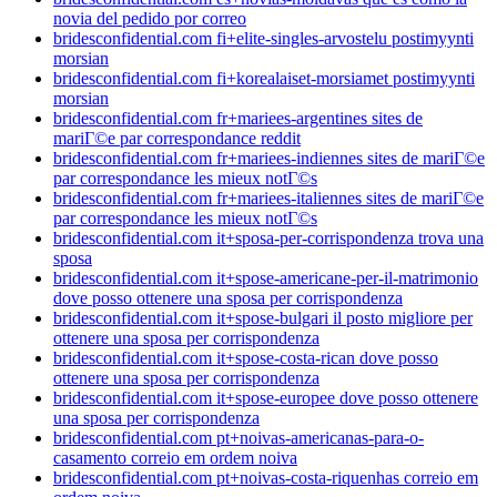
novia del pedido por correo
bridesconfidential.com fi+elite-singles-arvostelu postimyynti
morsian
bridesconfidential.com fi+korealaiset-morsiamet postimyynti
morsian
bridesconfidential.com fr+mariees-argentines sites de
mariГ©e par correspondance reddit
bridesconfidential.com fr+mariees-indiennes sites de mariГ©e
par correspondance les mieux notГ©s
bridesconfidential.com fr+mariees-italiennes sites de mariГ©e
par correspondance les mieux notГ©s
bridesconfidential.com it+sposa-per-corrispondenza trova una
sposa
bridesconfidential.com it+spose-americane-per-il-matrimonio
dove posso ottenere una sposa per corrispondenza
bridesconfidential.com it+spose-bulgari il posto migliore per
ottenere una sposa per corrispondenza
bridesconfidential.com it+spose-costa-rican dove posso
ottenere una sposa per corrispondenza
bridesconfidential.com it+spose-europee dove posso ottenere
una sposa per corrispondenza
bridesconfidential.com pt+noivas-americanas-para-o-
casamento correio em ordem noiva
bridesconfidential.com pt+noivas-costa-riquenhas correio em