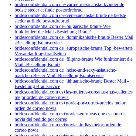
bridesconfidential.com da+varme-mexicanske-kvinder de
bedste steder at finde postordrebrud
bridesconfidential.com da+venezuelanske-brude de bedste
steder at finde postordrebrud
bridesconfidential.com de+bulgarische-braute Wie
funktioniert die Mail -Bestellung Braut?
bridesconfidential.com de+dominikanische-braute Bester Mail
-Bestellung Brautservice
bridesconfidential.com de+europaische-braute Top -bewertete
Versandauftragsbrautseiten
bridesconfidential.com de+filipino-braute Wie funktioniert die
Mail -Bestellung Braut?
bridesconfidential.com de+heise-und-sexy-asiatische-
madchen Bester Mail -Bestellung Brautservice
bridesconfidential.com de+lithuanische-braute Bester Mail -
Bestellung Brautservice
bridesconfidential.com es+las-mujeres-coreanas-mas-calientes
mejor orden de correo novia
bridesconfidential.com es+novia-por-correo-precios mejor
orden de correo novia
bridesconfidential.com es+novias-europeas que es como la
novia del pedido por correo
bridesconfidential.com es+novias-indias mejor orden de
correo novia
bridesconfidential.com es+novias-moldavas que es como la