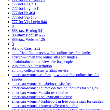
777slot Login 15
777slot Login 311
777slot Ph 404
777slot Vip 170
777slot Vip Login 844
8
888starz Betting 541
888starz Bonusy 655
888starz Website 126
9
Aajogo Crash 232
adultfriendfinder-review free online sites for singles
african-women free online sites for singles
afrointroductions-review site for people
Albuterol No Prescription
all blog college essay writing service
american-women-vs-foreign-women free online sites for
singles
american-women+anaheim-ca site free
american-women+aurora-oh free online sites for singles
american-women+austin-nv site free
american-women+bellevue-mi site free
american-women+bridgeport-nj free online sites for singles
american-women+brownsville-mn site free