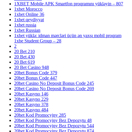
1XBET Mobile APK Smartfon proqramını yükləyin – 807
1xbet Morocco
1xbet Online 36
1xbet qeydiyyat
1xbet russia
1xbet Russian
1xbet yüklə: idman mərcləri üçün ən yaxşı mobil proqram
1xbe Student Group – 28
2
20 Bet 210
20 Bet 430
20 Bet 619
20 Bet Casino 948
20bet Bonus Code 379
20bet Bonus Code 447
20bet Casino No Deposit Bonus Code 245
20bet Casino No Deposit Bonus Code 269
20bet Kasyno 146
20bet Kasyno 229
20bet Kasyno 378
20bet Kasyno 484
20bet Kod Promocyjny 285
20bet Kod Promocyjny Bez Depozytu 48
20bet Kod Promocyjny Bez Depozytu 544
20bet Kod Promocyjny Bez Depozytu 874