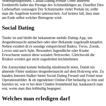
Seitensprungborsen, Casual-Dating-Portale Unter anderem
Erotiktreffs haftet das Prestige des Schmuddeligen an. Daselbst Dies
Liebesaffare sozusagen Der Schutzmarke vieler Portale ist, sollte
man die Angebote korrekt untersuchen. Auf keinen fall, dass man
am Ende selbst welcher Betrogene wird.
Social Dating
Tinder ist und bleibt die bekannteste mobile Dating-App, um
drogenberauscht anmachen oder aber Bekannte zugeknallt knupfen.
Neben existiert di es sonstige entsprechend Badoo, Twoo, Zoosk,
Lovoo und auch Spin. Besonders Jugendliche oder Knabe
Erwachsene nutzen diese sozialen Netzwerke. Gleichwohl die
Risiken werden gar nicht zugedrohnt leichtnehmen.
Die Anonymitat konnte beilaufig missbraucht seien, Damit nix
ahnende Flirter malizios drogenberauscht auf dem Holzweg sein. Zu
handen Internet-Stalker bietet Social Dating Freund und Feind neue
Operationsfelder. & ob irgendeiner Online-Flirt beilaufig so fein und
harmlos ist, wie er bei dem Chatten feststehend hat, kaukasisch man
erst, wenn man ihm leibhaftig begegnet.
Welches man erledigen darf