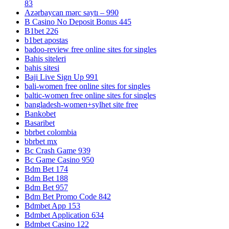
83
Azərbaycan mərc saytı – 990
B Casino No Deposit Bonus 445
B1bet 226
b1bet apostas
badoo-review free online sites for singles
Bahis siteleri
bahis sitesi
Baji Live Sign Up 991
bali-women free online sites for singles
baltic-women free online sites for singles
bangladesh-women+sylhet site free
Bankobet
Basaribet
bbrbet colombia
bbrbet mx
Bc Crash Game 939
Bc Game Casino 950
Bdm Bet 174
Bdm Bet 188
Bdm Bet 957
Bdm Bet Promo Code 842
Bdmbet App 153
Bdmbet Application 634
Bdmbet Casino 122