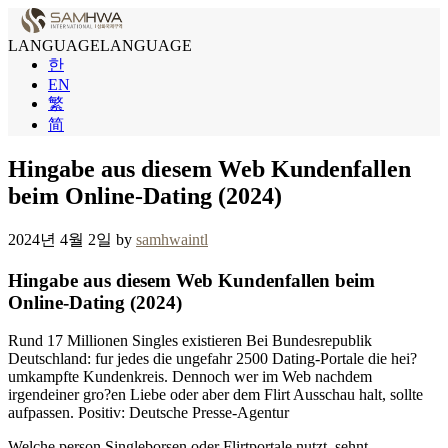
LANGUAGE
LANGUAGE
한
EN
繁
简
Hingabe aus diesem Web Kundenfallen
beim Online-Dating (2024)
2024년 4월 2일 by
samhwaintl
Hingabe aus diesem Web Kundenfallen beim
Online-Dating (2024)
Rund 17 Millionen Singles existieren Bei Bundesrepublik
Deutschland: fur jedes die ungefahr 2500 Dating-Portale die hei?
umkampfte Kundenkreis. Dennoch wer im Web nachdem
irgendeiner gro?en Liebe oder aber dem Flirt Ausschau halt, sollte
aufpassen. Positiv: Deutsche Presse-Agentur
Welche person Singleborsen oder Flirtportale nutzt, sehnt