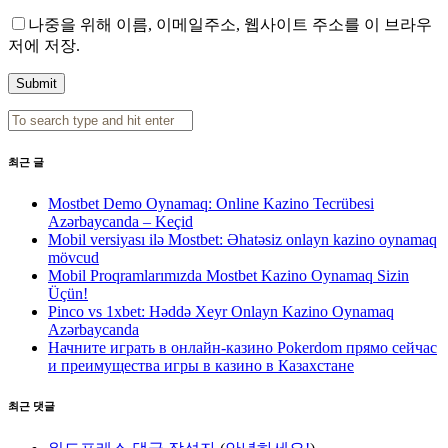
나중을 위해 이름, 이메일주소, 웹사이트 주소를 이 브라우
저에 저장.
최근 글
Mostbet Demo Oynamaq: Online Kazino Tecrübesi
Azərbaycanda – Keçid
Mobil versiyası ilə Mostbet: Əhatəsiz onlayn kazino oynamaq
mövcud
Mobil Proqramlarımızda Mostbet Kazino Oynamaq Sizin
Üçün!
Pinco vs 1xbet: Həddə Xeyr Onlayn Kazino Oynamaq
Azərbaycanda
Начните играть в онлайн-казино Pokerdom прямо сейчас
и преимущества игры в казино в Казахстане
최근 댓글