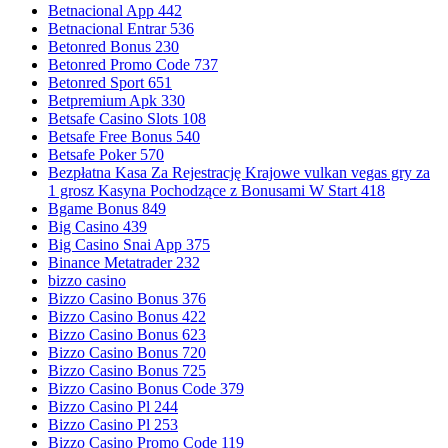
Betnacional App 442
Betnacional Entrar 536
Betonred Bonus 230
Betonred Promo Code 737
Betonred Sport 651
Betpremium Apk 330
Betsafe Casino Slots 108
Betsafe Free Bonus 540
Betsafe Poker 570
Bezpłatna Kasa Za Rejestrację Krajowe vulkan vegas gry za
1 grosz Kasyna Pochodzące z Bonusami W Start 418
Bgame Bonus 849
Big Casino 439
Big Casino Snai App 375
Binance Metatrader 232
bizzo casino
Bizzo Casino Bonus 376
Bizzo Casino Bonus 422
Bizzo Casino Bonus 623
Bizzo Casino Bonus 720
Bizzo Casino Bonus 725
Bizzo Casino Bonus Code 379
Bizzo Casino Pl 244
Bizzo Casino Pl 253
Bizzo Casino Promo Code 119