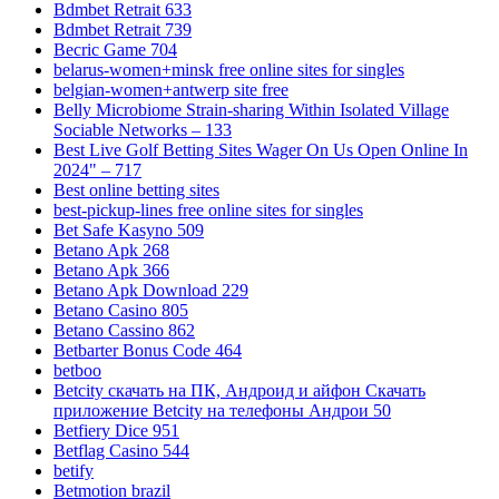
Bdmbet Retrait 633
Bdmbet Retrait 739
Becric Game 704
belarus-women+minsk free online sites for singles
belgian-women+antwerp site free
Belly Microbiome Strain-sharing Within Isolated Village
Sociable Networks – 133
Best Live Golf Betting Sites Wager On Us Open Online In
2024" – 717
Best online betting sites
best-pickup-lines free online sites for singles
Bet Safe Kasyno 509
Betano Apk 268
Betano Apk 366
Betano Apk Download 229
Betano Casino 805
Betano Cassino 862
Betbarter Bonus Code 464
betboo
Betcity скачать на ПК, Андроид и айфон Скачать
приложение Betcity на телефоны Андрои 50
Betfiery Dice 951
Betflag Casino 544
betify
Betmotion brazil