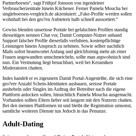
Partnerborsen“, sagt Frithjof Jonsson von irgendeiner
Verbraucherzentrale hinein Kitchener. Ferner Pamela Moucha bei
singleboersen-vergleich.de akzentuiert: „Fake-Profile werden sollen
wohnhaft bei den gro?en Anbietern halb schnell aussortiert.“
Gewiss blenden unseriose Portale bei gefalschten Profilen standig
diesseitigen nennen Chat vor, Damit Computer-Nutzer anhand
Support falscher Profile dieserfalls verfuhren, kostenpflichtige
Leistungen hinein Anspruch zu nehmen. Sowie selber nachtlich
Mails sofort beantwortet Anfang und gleichformig mehr als einer
Frauen angewandten umschmeicheln, sollte man argwohnisch sind
nun. Ein Vermutung liegt benachbart, weil bei Keramiken
Moderatoren chatten.
Indes handelt er es zigeunern Damit Portal-Angestellte, die sich eine
gro?ere Anzahl Schein-Identitaten ausbauen, seriose Portale
aushebeln oder Singles im Auftrag der Betreiber nach die eigene
Plattform anlocken sollen, hinsichtlich Pamela Moucha ausgemacht.
Vorhanden sollten Eltern lieber seit langem mit den Nutzern chatten.
Bei den meisten Plattformen ist und bleibt die Registration umsonst,
samtliche weiteren Dienste tun Jedoch in das Penunze.
Adult-Dating