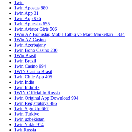
1win
1win Apostas 880
1win App 31
1win App 976
1win Apuestas 655
1win Aviator Giris 506
1Win AZ Bonuslar, Mobil Tətbiq və Mərc Marketləri – 334
1Win AZ Casino
1win Azerbajany
1win Bono Casino 230
1Win Brasil
1win Brazil
1win Casino 994
1WIN Casino Brasil
1win Chile App 495
1win India
1win Indir 47
1WIN Official In Russia
1win Original App Download 994
1win Registratsiya 486
1win Sign Up 667
1win Turkiye
1win uzbekistan
1win Yukle 914
1winRussia