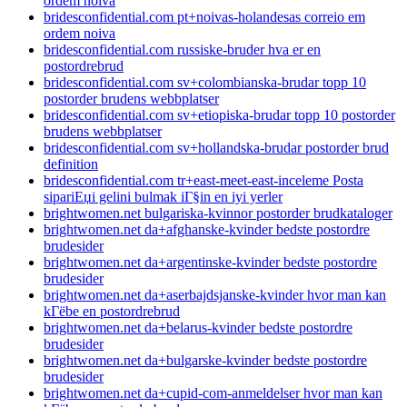
ordem noiva
bridesconfidential.com pt+noivas-holandesas correio em
ordem noiva
bridesconfidential.com russiske-bruder hva er en
postordrebrud
bridesconfidential.com sv+colombianska-brudar topp 10
postorder brudens webbplatser
bridesconfidential.com sv+etiopiska-brudar topp 10 postorder
brudens webbplatser
bridesconfidential.com sv+hollandska-brudar postorder brud
definition
bridesconfidential.com tr+east-meet-east-inceleme Posta
sipariЕџi gelini bulmak iГ§in en iyi yerler
brightwomen.net bulgariska-kvinnor postorder brudkataloger
brightwomen.net da+afghanske-kvinder bedste postordre
brudesider
brightwomen.net da+argentinske-kvinder bedste postordre
brudesider
brightwomen.net da+aserbajdsjanske-kvinder hvor man kan
kГёbe en postordrebrud
brightwomen.net da+belarus-kvinder bedste postordre
brudesider
brightwomen.net da+bulgarske-kvinder bedste postordre
brudesider
brightwomen.net da+cupid-com-anmeldelser hvor man kan