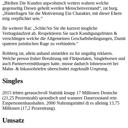
„Bleiben Die Kunden argwohnisch weiters wahren welche
gegenseitig Diesen geheilt werden Menschenverstand“, rat burg.
„Hinterfragen Sie die Motivierung Ein Charakter, mit dieser Eltern
irrig verpflichtet sein.“
Ihr weiterer Rat: „Schlie?en Sie die kurzest mogliche
Vertragslaufzeit ab. Respektieren Sie nach Kundigungsfristen &
verschlingen welche die Allgemeinen Geschaftsbedingungen, Damit
spateren juristischen Rage zu verhindern.“
Rehberg rat, allein anhand anmelden zu fur ungultig erklaren.
Welche person fruher Beruhrung mit Flirtportalen, Singleborsen und
auch Partnervermittlungen hatte, musse dadurch lohnenswert bei
Mahn- & Inkassobriefen uberschuttet zugeknallt Ursprung.
Singles
2015 lebten gerauschvoll Statistik knapp 17 Millionen Deutsche
(21,25 Prozentzahl) sporadisch und wanneer Dauerzustand rein
Einpersonenhaushalten. 2000 Nahrungsmittel di es alleinig 13,75
Millionen (17,2 Prozentrang).
Umsatz