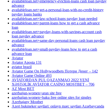
availableloan.net+emergency-eviction-loans cash loan payday
advance
availableloan.net+get-a-personal-loan-with-no-credit-history
payday loans banks
availableloan.net+law-school-loans payday loan needed
availableloan.net+parent-loans how to get a cash advance
loan
availableloan.net+payday-loans-with-savings-account cash
loan payday advance
availableloan.net+same-day-personal-loans cash loan payday
advance
availableloan.net+small-payday-loans how to get a cash
advance loan
Aviator
Aviator Aposta 131
aviator brazil
Aviator Game On Hollywoodbets Потери Денег – 142
Aviator Game Online 493
AVİATORDAN PUL QAZANMAQ 2022 YENİ
XƏSTƏLİK AVİATOR CASİNO MOSTBET – 706
AZ Most BET
azerbaijan-women+aran site free
azerbaijan-women+baku free online sites for singles
Azerbajany Mostbet
Azeri bukmeker saytlari: onlayn mərc saytları Azərbaycanda