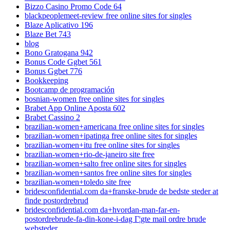
Bizzo Casino Promo Code 64
blackpeoplemeet-review free online sites for singles
Blaze Aplicativo 196
Blaze Bet 743
blog
Bono Gratogana 942
Bonus Code Ggbet 561
Bonus Ggbet 776
Bookkeeping
Bootcamp de programación
bosnian-women free online sites for singles
Brabet App Online Aposta 602
Brabet Cassino 2
brazilian-women+americana free online sites for singles
brazilian-women+ipatinga free online sites for singles
brazilian-women+itu free online sites for singles
brazilian-women+rio-de-janeiro site free
brazilian-women+salto free online sites for singles
brazilian-women+santos free online sites for singles
brazilian-women+toledo site free
bridesconfidential.com da+franske-brude de bedste steder at
finde postordrebrud
bridesconfidential.com da+hvordan-man-far-en-
postordrebrude-fa-din-kone-i-dag Г¦gte mail ordre brude
websteder