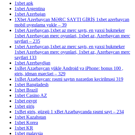
1xbet apk
1xbet Argentina
1xbet Azerbajan
1Xbet Azerbaycan MƏRC SAYTI GİRİŞ 1xbet azerbaycan
mobil uygulama yukle – 39
1xbet Azerbaycan,1xbet az merc saytı, en yaxsi bukmeker
1xbet Azerbaycan merc oyunlari, 1xbet az, Azerbaycan merc
saytlari – 235
1xbet Azerbaycan,1xbet az merc saytı, en yaxsi bukmeker
1xbet Azerbaycan merc oyunlari, 1xbet az, Azerbaycan merc
saytlari 133
1xbet Azerbaydjan
1xBet Azərbaycan yükle Android və iPhone: bonus 100 ,
giriş, idman mərcləri – 329
1xBet Azərbaycan: rəsmi saytın nəzərdən keçirilməsi 319
1xbet Bangladesh
1xbet Brazil
1xbet Casino AZ
1xbet egypt
1xbet giriş
1xBet giriş, güzgü 1 xBet Azərbaycanda rəsmi sayt – 234
1xbet Kazahstan
1xbet Korea
1xbet KR
1xbet malaysia