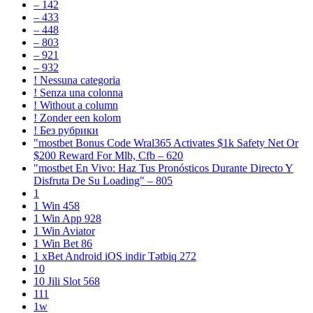
– 142
– 433
– 448
– 803
– 921
– 932
! Nessuna categoria
! Senza una colonna
! Without a column
! Zonder een kolom
! Без рубрики
"mostbet Bonus Code Wral365 Activates $1k Safety Net Or
$200 Reward For Mlb, Cfb – 620
"mostbet En Vivo: Haz Tus Pronósticos Durante Directo Y
Disfruta De Su Loading" – 805
1
1 Win 458
1 Win App 928
1 Win Aviator
1 Win Bet 86
1 xBet Android iOS indir Tətbiq 272
10
10 Jili Slot 568
111
1w