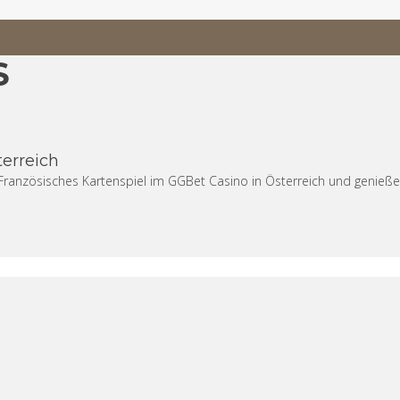
S
terreich
Französisches Kartenspiel im GGBet Casino in Österreich und genießen