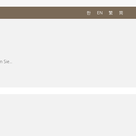
한
EN
繁
简
 Sie...