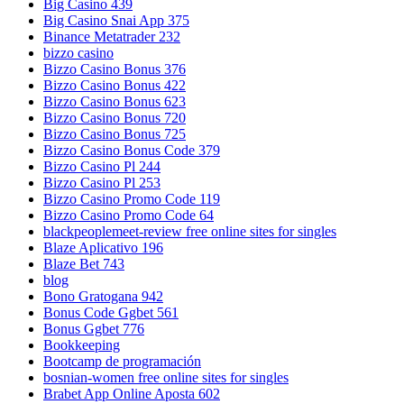
Big Casino 439
Big Casino Snai App 375
Binance Metatrader 232
bizzo casino
Bizzo Casino Bonus 376
Bizzo Casino Bonus 422
Bizzo Casino Bonus 623
Bizzo Casino Bonus 720
Bizzo Casino Bonus 725
Bizzo Casino Bonus Code 379
Bizzo Casino Pl 244
Bizzo Casino Pl 253
Bizzo Casino Promo Code 119
Bizzo Casino Promo Code 64
blackpeoplemeet-review free online sites for singles
Blaze Aplicativo 196
Blaze Bet 743
blog
Bono Gratogana 942
Bonus Code Ggbet 561
Bonus Ggbet 776
Bookkeeping
Bootcamp de programación
bosnian-women free online sites for singles
Brabet App Online Aposta 602