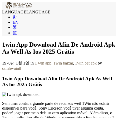
LANGUAGE
LANGUAGE
한
EN
繁
简
1win App Download Afin De Android Apk
As Well As Ios 2025 Grátis
1970년 1월 1일 in
1 win app
,
1win baixar
,
1win bet apk
by
samhwaintl
1win App Download Afin De Android Apk As Well
As Ios 2025 Grátis
Sem uma conta, a grande parte de recursos weil 1Win não estará
disponível para você. Sony Ericsson você tiver alguma conta,
poderá jogar por meio dela ut zero aplicativo móvel. Além disso, o
1xwin application afin de Windows responsable o funcionamento 2