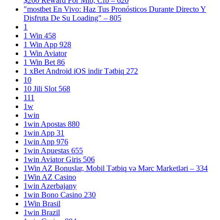
$200 Reward For Mlb, Cfb – 620
"mostbet En Vivo: Haz Tus Pronósticos Durante Directo Y
Disfruta De Su Loading" – 805
1
1 Win 458
1 Win App 928
1 Win Aviator
1 Win Bet 86
1 xBet Android iOS indir Tətbiq 272
10
10 Jili Slot 568
111
1w
1win
1win Apostas 880
1win App 31
1win App 976
1win Apuestas 655
1win Aviator Giris 506
1Win AZ Bonuslar, Mobil Tətbiq və Mərc Marketləri – 334
1Win AZ Casino
1win Azerbajany
1win Bono Casino 230
1Win Brasil
1win Brazil