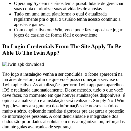
Operating System usuários tem a possibilidade de gerenciar
suas conta e priorizar suas atividades de apostas.
Tudo em uma única plataforma o qual é atualizada
regularmente pra o qual o usuário tenha acesso contínuo a
apostas e games.
Com o aplicativo one Win, você pode fazer apostas e jogar
jogos de cassino de forma fácil e conveniente.
Do Login Credentials From The Site Apply To Be
Able To The 1win App?
Tão logo a instalação venha a ser concluída, o ícone aparecerá na
tua área de esforço afin de que você possa começar a servirse o
1win aplicativo. As atualizações perform 1win app para aparelhos
iOS é realizada automaticamente. Desse método, tudo o que você
deve fazer, no momento em que houver atualizações disponíveis, é
opinar a atualização e a instalação será realizada. Simply No 1Win
App, levamos a segurança dos informações de nossos usuários
muito a sério, aplicando medidas rigorosas pra asegurar a proteção
de informações pessoais. A confidencialidade e integridade dos
dados são prioridades absolutas em nossa organizacion, reforçadas
durante guias avançados de segurança.