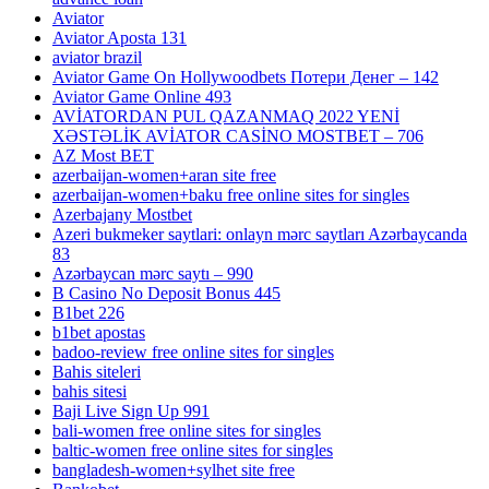
Aviator
Aviator Aposta 131
aviator brazil
Aviator Game On Hollywoodbets Потери Денег – 142
Aviator Game Online 493
AVİATORDAN PUL QAZANMAQ 2022 YENİ
XƏSTƏLİK AVİATOR CASİNO MOSTBET – 706
AZ Most BET
azerbaijan-women+aran site free
azerbaijan-women+baku free online sites for singles
Azerbajany Mostbet
Azeri bukmeker saytlari: onlayn mərc saytları Azərbaycanda
83
Azərbaycan mərc saytı – 990
B Casino No Deposit Bonus 445
B1bet 226
b1bet apostas
badoo-review free online sites for singles
Bahis siteleri
bahis sitesi
Baji Live Sign Up 991
bali-women free online sites for singles
baltic-women free online sites for singles
bangladesh-women+sylhet site free