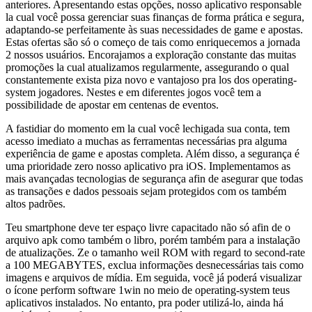
anteriores. Apresentando estas opções, nosso aplicativo responsable
la cual você possa gerenciar suas finanças de forma prática e segura,
adaptando-se perfeitamente às suas necessidades de game e apostas.
Estas ofertas são só o começo de tais como enriquecemos a jornada
2 nossos usuários. Encorajamos a exploração constante das muitas
promoções la cual atualizamos regularmente, assegurando o qual
constantemente exista piza novo e vantajoso pra los dos operating-
system jogadores. Nestes e em diferentes jogos você tem a
possibilidade de apostar em centenas de eventos.
A fastidiar do momento em la cual você lechigada sua conta, tem
acesso imediato a muchas as ferramentas necessárias pra alguma
experiência de game e apostas completa. Além disso, a segurança é
uma prioridade zero nosso aplicativo pra iOS. Implementamos as
mais avançadas tecnologias de segurança afin de asegurar que todas
as transações e dados pessoais sejam protegidos com os também
altos padrões.
Teu smartphone deve ter espaço livre capacitado não só afin de o
arquivo apk como também o libro, porém também para a instalação
de atualizações. Ze o tamanho weil ROM with regard to second-rate
a 100 MEGABYTES, exclua informações desnecessárias tais como
imagens e arquivos de mídia. Em seguida, você já poderá visualizar
o ícone perform software 1win no meio de operating-system teus
aplicativos instalados. No entanto, pra poder utilizá-lo, ainda há