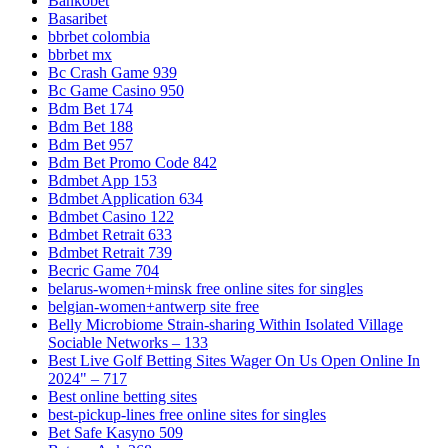
Bankobet
Basaribet
bbrbet colombia
bbrbet mx
Bc Crash Game 939
Bc Game Casino 950
Bdm Bet 174
Bdm Bet 188
Bdm Bet 957
Bdm Bet Promo Code 842
Bdmbet App 153
Bdmbet Application 634
Bdmbet Casino 122
Bdmbet Retrait 633
Bdmbet Retrait 739
Becric Game 704
belarus-women+minsk free online sites for singles
belgian-women+antwerp site free
Belly Microbiome Strain-sharing Within Isolated Village
Sociable Networks – 133
Best Live Golf Betting Sites Wager On Us Open Online In
2024" – 717
Best online betting sites
best-pickup-lines free online sites for singles
Bet Safe Kasyno 509