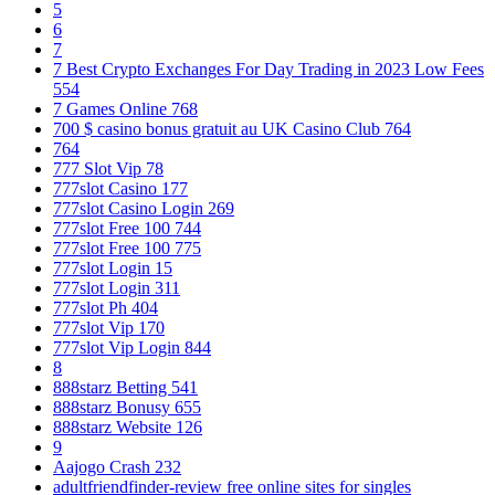
5
6
7
7 Best Crypto Exchanges For Day Trading in 2023 Low Fees
554
7 Games Online 768
700 $ casino bonus gratuit au UK Casino Club 764
764
777 Slot Vip 78
777slot Casino 177
777slot Casino Login 269
777slot Free 100 744
777slot Free 100 775
777slot Login 15
777slot Login 311
777slot Ph 404
777slot Vip 170
777slot Vip Login 844
8
888starz Betting 541
888starz Bonusy 655
888starz Website 126
9
Aajogo Crash 232
adultfriendfinder-review free online sites for singles