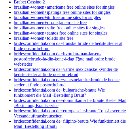
Brabet Cassino 2
brazilian-women+americana free online sites for singles
brazilian-women+ipatinga free online sites for singles
brazilian-women+itu free online sites for singles
brazilian-women+rio-de-janeiro site free
brazilian-women+salto free online sites for singles
brazilian-women+santos free online sites for singles
brazilian-women+toledo site free
bridesconfidential.com da+franske-brude de bedste steder at
finde postordrebrud
bridesconfidential.com da+hvordan-man-far-en-
postordrebrude-fa-din-kone-i-dag Г¦gte mail ordre brude
websteder
bridesconfidential.com da+varme-mexicanske-kvinder de
bedste steder at finde postordrebrud
bridesconfidential.com da+venezuelanske-brude de bedste
steder at finde postordrebrud
bridesconfidential.com de+bulgarische-braute Wie
funktioniert die Mail -Bestellung Braut?
bridesconfidential.com de+dominikanische-braute Bester Mail
-Bestellung Brautservice
bridesconfidential.com de+europaische-braute Top -bewertete
Versandauftragsbrautseiten
bridesconfidential.com de+filipino-braute Wie funktioniert die
Mail -Bestellung Braut?