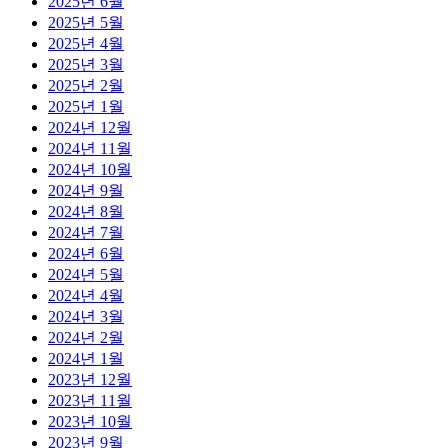
2025년 6월
2025년 5월
2025년 4월
2025년 3월
2025년 2월
2025년 1월
2024년 12월
2024년 11월
2024년 10월
2024년 9월
2024년 8월
2024년 7월
2024년 6월
2024년 5월
2024년 4월
2024년 3월
2024년 2월
2024년 1월
2023년 12월
2023년 11월
2023년 10월
2023년 9월