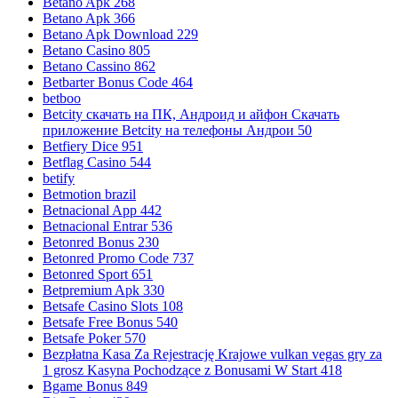
Betano Apk 268
Betano Apk 366
Betano Apk Download 229
Betano Casino 805
Betano Cassino 862
Betbarter Bonus Code 464
betboo
Betcity скачать на ПК, Андроид и айфон Скачать
приложение Betcity на телефоны Андрои 50
Betfiery Dice 951
Betflag Casino 544
betify
Betmotion brazil
Betnacional App 442
Betnacional Entrar 536
Betonred Bonus 230
Betonred Promo Code 737
Betonred Sport 651
Betpremium Apk 330
Betsafe Casino Slots 108
Betsafe Free Bonus 540
Betsafe Poker 570
Bezpłatna Kasa Za Rejestrację Krajowe vulkan vegas gry za
1 grosz Kasyna Pochodzące z Bonusami W Start 418
Bgame Bonus 849