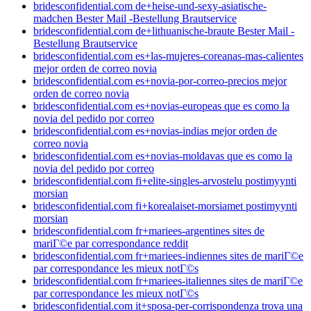
bridesconfidential.com de+heise-und-sexy-asiatische-
madchen Bester Mail -Bestellung Brautservice
bridesconfidential.com de+lithuanische-braute Bester Mail -
Bestellung Brautservice
bridesconfidential.com es+las-mujeres-coreanas-mas-calientes
mejor orden de correo novia
bridesconfidential.com es+novia-por-correo-precios mejor
orden de correo novia
bridesconfidential.com es+novias-europeas que es como la
novia del pedido por correo
bridesconfidential.com es+novias-indias mejor orden de
correo novia
bridesconfidential.com es+novias-moldavas que es como la
novia del pedido por correo
bridesconfidential.com fi+elite-singles-arvostelu postimyynti
morsian
bridesconfidential.com fi+korealaiset-morsiamet postimyynti
morsian
bridesconfidential.com fr+mariees-argentines sites de
mariГ©e par correspondance reddit
bridesconfidential.com fr+mariees-indiennes sites de mariГ©e
par correspondance les mieux notГ©s
bridesconfidential.com fr+mariees-italiennes sites de mariГ©e
par correspondance les mieux notГ©s
bridesconfidential.com it+sposa-per-corrispondenza trova una