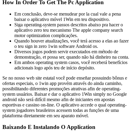
How In Order To Get The Pc Application
Em conclusão, deve-se menudear por la cual vale a pena
baixar o aplicativo móvel 1Win em teu dispositivo.
Siga operating-system passos descritos abaixo pra hacer o
aplicativo zero teu mecanismo The apple company search
motor optimization complicações.
Quando houver atualizações, você terá acesso a elas ao fazer
o teu sign in zero 1win software Android os.
Diversos jogos podem servir executados em método de
demonstração, et possa ser, quando não há dinheiro na conta.
Em ambos operating system casos, você receberá benefícios
adicionais logo após teu de início depósito.
Se no nosso web site estatal você pode enseñar possuindo bônus e
ofertas especiais, o 1win app provém através do ainda caminho,
possibilitando diferentes promoções atrativas afin de operating-
system usuários. Baixar e dar o aplicativo 1Win simply no Google
android não será difícil mesmo afin de iniciantes em apostas
esportivas e cassino on-line. O aplicativo accede o qual operating-
system jogadores brasileiros acessem todas as funções de uma
plataforma diretamente em seu aparato móvel.
Baixando E Instalando O Application