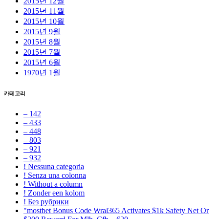
2015년 12월
2015년 11월
2015년 10월
2015년 9월
2015년 8월
2015년 7월
2015년 6월
1970년 1월
카테고리
– 142
– 433
– 448
– 803
– 921
– 932
! Nessuna categoria
! Senza una colonna
! Without a column
! Zonder een kolom
! Без рубрики
"mostbet Bonus Code Wral365 Activates $1k Safety Net Or