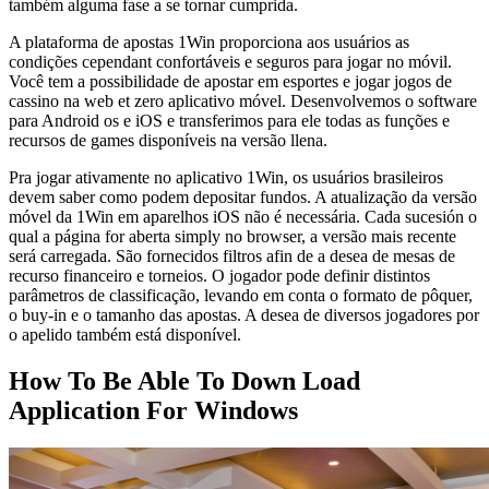
também alguma fase a se tornar cumprida.
A plataforma de apostas 1Win proporciona aos usuários as
condições cependant confortáveis e seguros para jogar no móvil.
Você tem a possibilidade de apostar em esportes e jogar jogos de
cassino na web et zero aplicativo móvel. Desenvolvemos o software
para Android os e iOS e transferimos para ele todas as funções e
recursos de games disponíveis na versão llena.
Pra jogar ativamente no aplicativo 1Win, os usuários brasileiros
devem saber como podem depositar fundos. A atualização da versão
móvel da 1Win em aparelhos iOS não é necessária. Cada sucesión o
qual a página for aberta simply no browser, a versão mais recente
será carregada. São fornecidos filtros afin de a desea de mesas de
recurso financeiro e torneios. O jogador pode definir distintos
parâmetros de classificação, levando em conta o formato de pôquer,
o buy-in e o tamanho das apostas. A desea de diversos jogadores por
o apelido também está disponível.
How To Be Able To Down Load
Application For Windows