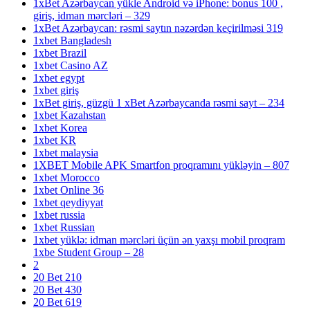
1xBet Azərbaycan yükle Android və iPhone: bonus 100 ,
giriş, idman mərcləri – 329
1xBet Azərbaycan: rəsmi saytın nəzərdən keçirilməsi 319
1xbet Bangladesh
1xbet Brazil
1xbet Casino AZ
1xbet egypt
1xbet giriş
1xBet giriş, güzgü 1 xBet Azərbaycanda rəsmi sayt – 234
1xbet Kazahstan
1xbet Korea
1xbet KR
1xbet malaysia
1XBET Mobile APK Smartfon proqramını yükləyin – 807
1xbet Morocco
1xbet Online 36
1xbet qeydiyyat
1xbet russia
1xbet Russian
1xbet yüklə: idman mərcləri üçün ən yaxşı mobil proqram
1xbe Student Group – 28
2
20 Bet 210
20 Bet 430
20 Bet 619